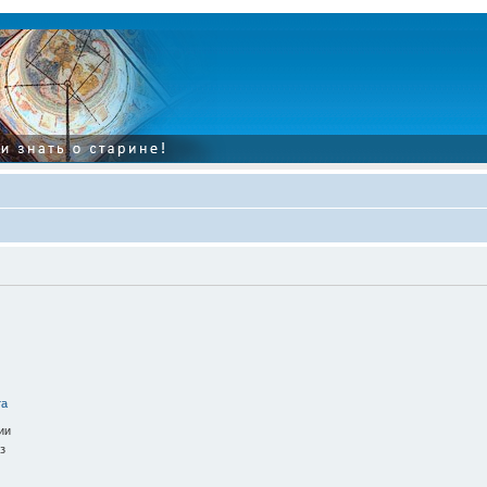
та
ии
з