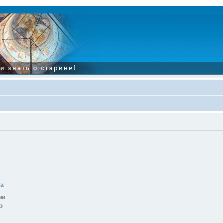
та
ии
з