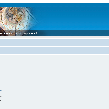
та
ии
з