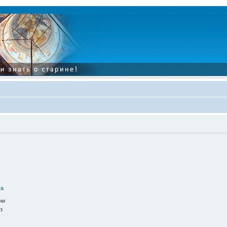
та
ии
з