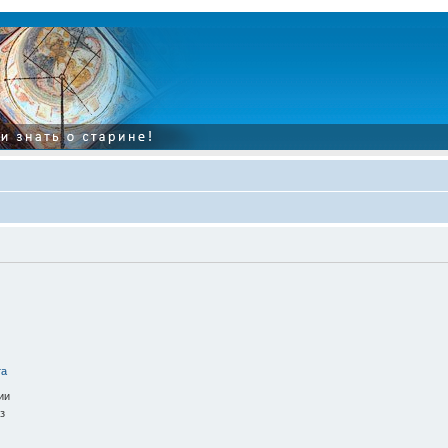
та
ии
з