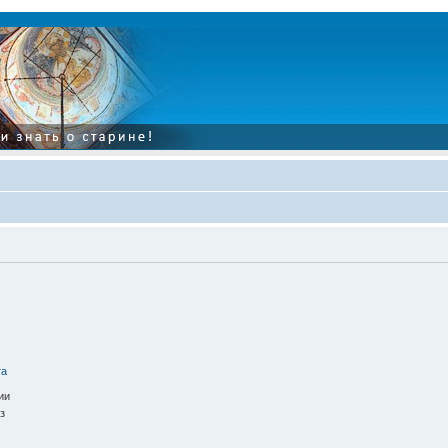
та
ии
з