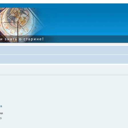
та
ии
з