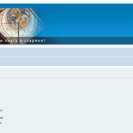
та
ии
з