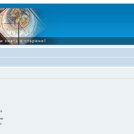
та
ии
з