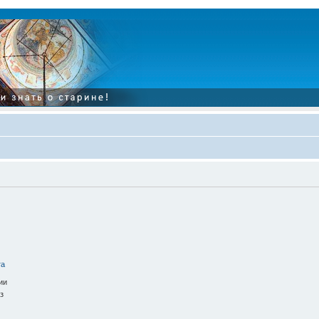
та
ии
з