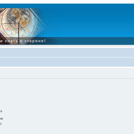
та
ии
з