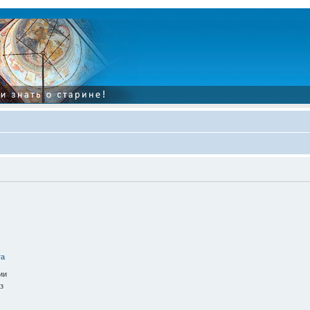
та
ии
з