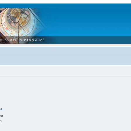
та
ии
з