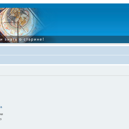
та
ии
з