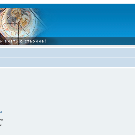
та
ии
з