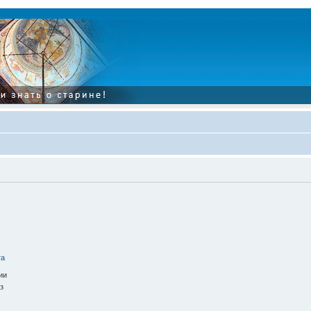
та
ии
з