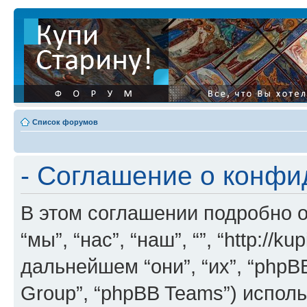
Список форумов
- Соглашение о конф
В этом соглашении подробно о
“мы”, “нас”, “наш”, “”, “http://ku
дальнейшем “они”, “их”, “phpB
Group”, “phpBB Teams”) испо