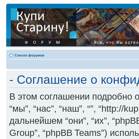
Список форумов
- Соглашение о конф
В этом соглашении подробно о
“мы”, “нас”, “наш”, “”, “http://ku
дальнейшем “они”, “их”, “phpB
Group”, “phpBB Teams”) испо