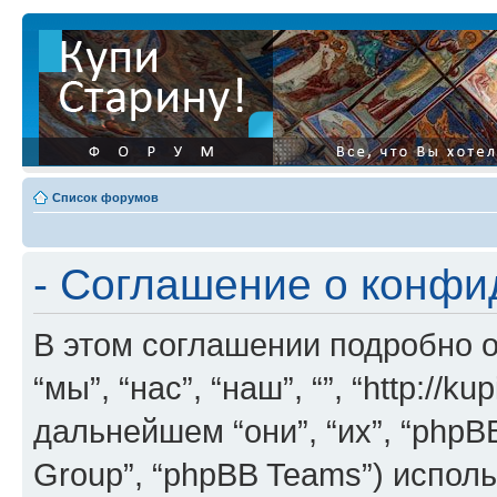
Список форумов
- Соглашение о конф
В этом соглашении подробно о
“мы”, “нас”, “наш”, “”, “http://ku
дальнейшем “они”, “их”, “phpB
Group”, “phpBB Teams”) испо