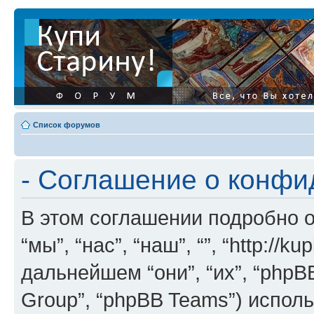
Список форумов
- Соглашение о конф
В этом соглашении подробно о
“мы”, “нас”, “наш”, “”, “http://ku
дальнейшем “они”, “их”, “phpB
Group”, “phpBB Teams”) испо