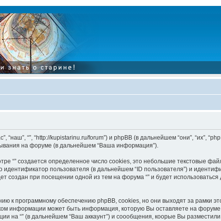
“наш”, “”, “http://kupistarinu.ru/forum”) и phpBB (в дальнейшем “они”, “их”, “
ывания на форуме (в дальнейшем “Ваша информация”).
ре “” создается определенное число cookies, это небольшие текстовые фай
 идентификатор пользователя (в дальнейшем “ID пользователя”) и идентифи
т создан при посещении одной из тем на форума “” и будет использоваться
нию к программному обеспечению phpBB, cookies, но они выходят за рамки эт
ом информации может быть информация, которую Вы оставляете на форуме.
ии на “” (в дальнейшем “Ваш аккаунт”) и соообщения, коорые Вы разместил