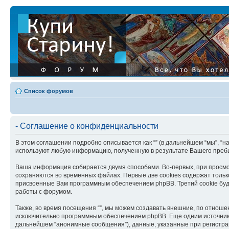
Список форумов
- Соглашение о конфиденциальности
В этом соглашении подробно описывается как “” (в дальнейшем “мы”, “нас”, 
используют любую информацию, полученную в результате Вашего преб
Ваша информация собирается двумя способами. Во-первых, при просмот
сохраняются во временных файлах. Первые две cookies содержат только
присвоенные Вам программным обеспечением phpBB. Третий cookie буде
работы с форумом.
Также, во время посещения “”, мы можем создавать внешние, по отноше
исключительно программным обеспечением phpBB. Еще одним источник
дальнейшем “анонимные сообщения”), данные, указанные при регистрац