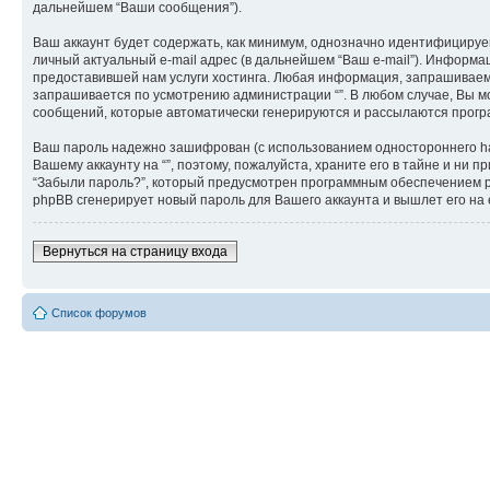
дальнейшем “Ваши сообщения”).
Ваш аккаунт будет содержать, как минимум, однозначно идентифицируе
личный актуальный e-mail адрес (в дальнейшем “Ваш e-mail”). Информ
предоставившей нам услуги хостинга. Любая информация, запрашиваема
запрашивается по усмотрению администрации “”. В любом случае, Вы мо
сообщений, которые автоматически генерируются и рассылаются прог
Ваш пароль надежно зашифрован (с использованием одностороннего hash
Вашему аккаунту на “”, поэтому, пожалуйста, храните его в тайне и ни
“Забыли пароль?”, который предусмотрен программным обеспечением ph
phpBB сгенерирует новый пароль для Вашего аккаунта и вышлет его на e
Вернуться на страницу входа
Список форумов