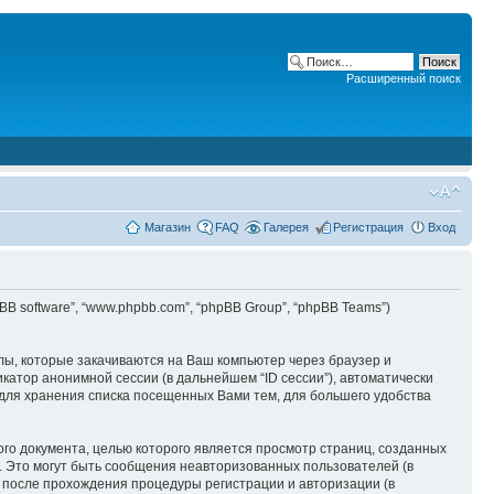
Расширенный поиск
Магазин
FAQ
Галерея
Регистрация
Вход
phpBB software”, “www.phpbb.com”, “phpBB Group”, “phpBB Teams”)
лы, которые закачиваются на Ваш компьютер через браузер и
катор анонимной сессии (в дальнейшем “ID сессии”), автоматически
 для хранения списка посещенных Вами тем, для большего удобства
ого документа, целью которого является просмотр страниц, созданных
 Это могут быть сообщения неавторизованных пользователей (в
и после прохождения процедуры регистрации и авторизации (в