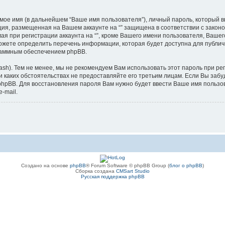
мое имя (в дальнейшем “Ваше имя пользователя”), личный пароль, который в
ация, размещенная на Вашем аккаунте на “” защищена в соответствии с зак
я при регистрации аккаунта на “”, кроме Вашего имени пользователя, Вашег
жете определить перечень информации, которая будет доступна для публично
раммным обеспечением phpBB.
). Тем не менее, мы не рекомендуем Вам использовать этот пароль при реги
 при каких обстоятельствах не предоставляйте его третьим лицам. Если Вы за
pBB. Для восстановления пароля Вам нужно будет ввести Ваше имя пользова
-mail.
Создано на основе
phpBB
® Forum Software © phpBB Group (
блог о phpBB
)
Сборка создана
CMSart Studio
Русская поддержка phpBB