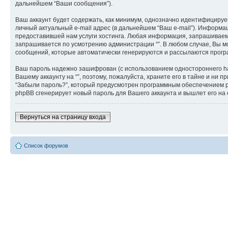
дальнейшем “Ваши сообщения”).
Ваш аккаунт будет содержать, как минимум, однозначно идентифицируе
личный актуальный e-mail адрес (в дальнейшем “Ваш e-mail”). Информ
предоставившей нам услуги хостинга. Любая информация, запрашиваема
запрашивается по усмотрению администрации “”. В любом случае, Вы мо
сообщений, которые автоматически генерируются и рассылаются прог
Ваш пароль надежно зашифрован (с использованием одностороннего hash
Вашему аккаунту на “”, поэтому, пожалуйста, храните его в тайне и ни
“Забыли пароль?”, который предусмотрен программным обеспечением ph
phpBB сгенерирует новый пароль для Вашего аккаунта и вышлет его на e
Вернуться на страницу входа
Список форумов