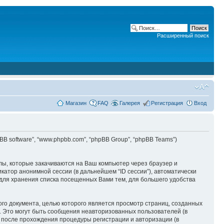
Расширенный поиск
Магазин
FAQ
Галерея
Регистрация
Вход
phpBB software”, “www.phpbb.com”, “phpBB Group”, “phpBB Teams”)
лы, которые закачиваются на Ваш компьютер через браузер и
катор анонимной сессии (в дальнейшем “ID сессии”), автоматически
 для хранения списка посещенных Вами тем, для большего удобства
ого документа, целью которого является просмотр страниц, созданных
 Это могут быть сообщения неавторизованных пользователей (в
и после прохождения процедуры регистрации и авторизации (в