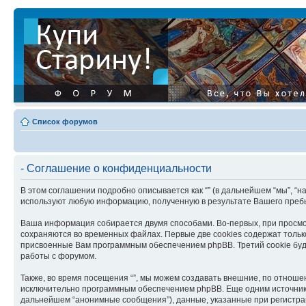
Список форумов
- Соглашение о конфиденциальности
В этом соглашении подробно описывается как “” (в дальнейшем “мы”, “нас”, 
используют любую информацию, полученную в результате Вашего преб
Ваша информация собирается двумя способами. Во-первых, при просмот
сохраняются во временных файлах. Первые две cookies содержат только
присвоенные Вам программным обеспечением phpBB. Третий cookie буде
работы с форумом.
Также, во время посещения “”, мы можем создавать внешние, по отноше
исключительно программным обеспечением phpBB. Еще одним источник
дальнейшем “анонимные сообщения”), данные, указанные при регистрац