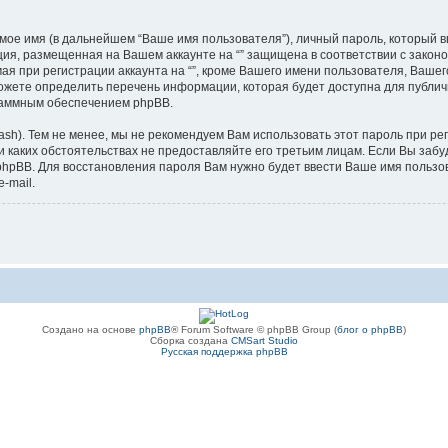
мое имя (в дальнейшем “Ваше имя пользователя”), личный пароль, который в
ация, размещенная на Вашем аккаунте на “” защищена в соответствии с зак
я при регистрации аккаунта на “”, кроме Вашего имени пользователя, Вашег
жете определить перечень информации, которая будет доступна для публично
раммным обеспечением phpBB.
). Тем не менее, мы не рекомендуем Вам использовать этот пароль при реги
 при каких обстоятельствах не предоставляйте его третьим лицам. Если Вы за
pBB. Для восстановления пароля Вам нужно будет ввести Ваше имя пользова
-mail.
Создано на основе
phpBB
® Forum Software © phpBB Group (
блог о phpBB
)
Сборка создана
CMSart Studio
Русская поддержка phpBB