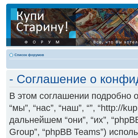
Список форумов
- Соглашение о конф
В этом соглашении подробно о
“мы”, “нас”, “наш”, “”, “http://ku
дальнейшем “они”, “их”, “phpB
Group”, “phpBB Teams”) испо