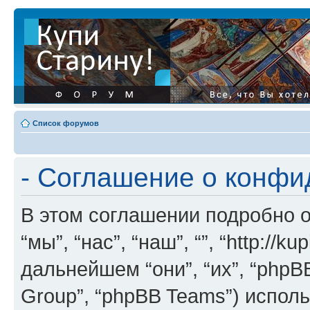
Список форумов
- Соглашение о конф
В этом соглашении подробно о
“мы”, “нас”, “наш”, “”, “http://ku
дальнейшем “они”, “их”, “phpB
Group”, “phpBB Teams”) испо