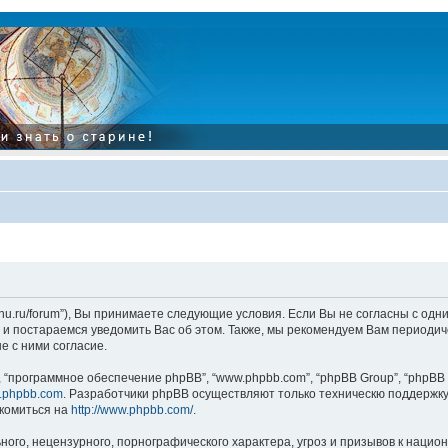
tarinu.ru/forum”), Вы принимаете следующие условия. Если Вы не согласны с од
и постараемся уведомить Вас об этом. Также, мы рекомендуем Вам периодиче
 с ними согласие.
“программное обеспечение phpBB”, “www.phpbb.com”, “phpBB Group”, “phpBB 
.phpbb.com
. Разработчики phpBB осуществляют только техническю поддержку
комиться на
http://www.phpbb.com/
.
ого, нецензурного, порнографического характера, угроз и призывов к наци