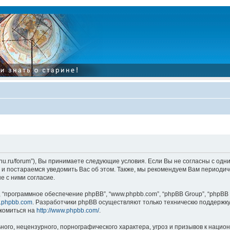
tarinu.ru/forum”), Вы принимаете следующие условия. Если Вы не согласны с од
и постараемся уведомить Вас об этом. Также, мы рекомендуем Вам периодиче
 с ними согласие.
“программное обеспечение phpBB”, “www.phpbb.com”, “phpBB Group”, “phpBB 
.phpbb.com
. Разработчики phpBB осуществляют только техническю поддержку
комиться на
http://www.phpbb.com/
.
ого, нецензурного, порнографического характера, угроз и призывов к наци