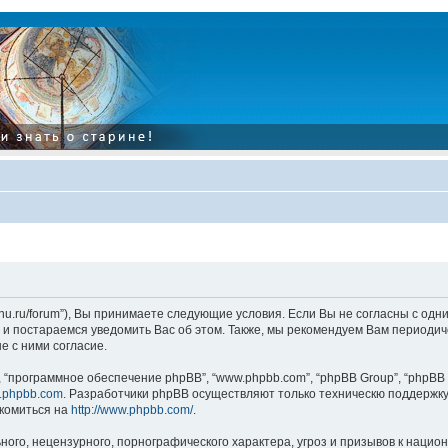
tarinu.ru/forum”), Вы принимаете следующие условия. Если Вы не согласны с од
и постараемся уведомить Вас об этом. Также, мы рекомендуем Вам периодиче
 с ними согласие.
“программное обеспечение phpBB”, “www.phpbb.com”, “phpBB Group”, “phpBB 
.phpbb.com
. Разработчики phpBB осуществляют только техническю поддержку
комиться на
http://www.phpbb.com/
.
ого, нецензурного, порнографического характера, угроз и призывов к наци