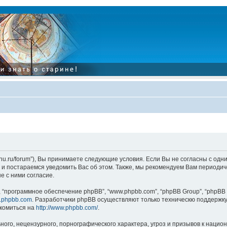
tarinu.ru/forum”), Вы принимаете следующие условия. Если Вы не согласны с од
и постараемся уведомить Вас об этом. Также, мы рекомендуем Вам периодиче
 с ними согласие.
“программное обеспечение phpBB”, “www.phpbb.com”, “phpBB Group”, “phpBB 
.phpbb.com
. Разработчики phpBB осуществляют только техническю поддержку
комиться на
http://www.phpbb.com/
.
ого, нецензурного, порнографического характера, угроз и призывов к наци