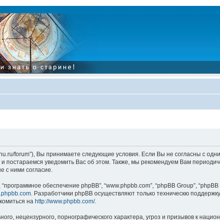
tarinu.ru/forum”), Вы принимаете следующие условия. Если Вы не согласны с од
и постараемся уведомить Вас об этом. Также, мы рекомендуем Вам периодиче
 с ними согласие.
“программное обеспечение phpBB”, “www.phpbb.com”, “phpBB Group”, “phpBB 
.phpbb.com
. Разработчики phpBB осуществляют только техническю поддержку
комиться на
http://www.phpbb.com/
.
ого, нецензурного, порнографического характера, угроз и призывов к наци