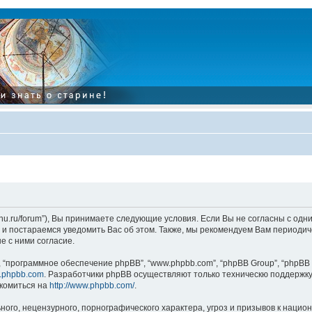
tarinu.ru/forum”), Вы принимаете следующие условия. Если Вы не согласны с од
и постараемся уведомить Вас об этом. Также, мы рекомендуем Вам периодиче
 с ними согласие.
“программное обеспечение phpBB”, “www.phpbb.com”, “phpBB Group”, “phpBB 
.phpbb.com
. Разработчики phpBB осуществляют только техническю поддержку
комиться на
http://www.phpbb.com/
.
ого, нецензурного, порнографического характера, угроз и призывов к наци