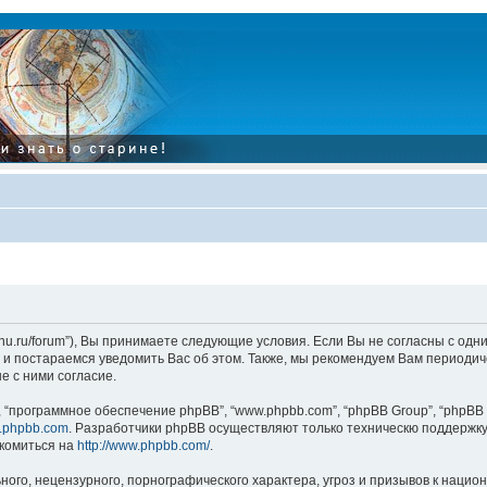
tarinu.ru/forum”), Вы принимаете следующие условия. Если Вы не согласны с од
и постараемся уведомить Вас об этом. Также, мы рекомендуем Вам периодиче
 с ними согласие.
“программное обеспечение phpBB”, “www.phpbb.com”, “phpBB Group”, “phpBB 
.phpbb.com
. Разработчики phpBB осуществляют только техническю поддержку
комиться на
http://www.phpbb.com/
.
ого, нецензурного, порнографического характера, угроз и призывов к наци