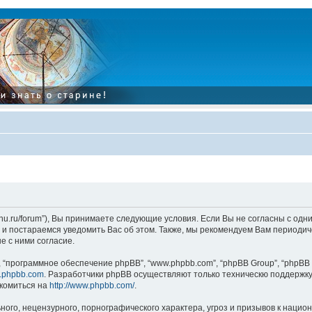
tarinu.ru/forum”), Вы принимаете следующие условия. Если Вы не согласны с од
и постараемся уведомить Вас об этом. Также, мы рекомендуем Вам периодиче
 с ними согласие.
“программное обеспечение phpBB”, “www.phpbb.com”, “phpBB Group”, “phpBB 
.phpbb.com
. Разработчики phpBB осуществляют только техническю поддержку
комиться на
http://www.phpbb.com/
.
ого, нецензурного, порнографического характера, угроз и призывов к наци