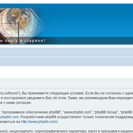
tarinu.ru/forum”), Вы принимаете следующие условия. Если Вы не согласны с од
и постараемся уведомить Вас об этом. Также, мы рекомендуем Вам периодиче
 с ними согласие.
“программное обеспечение phpBB”, “www.phpbb.com”, “phpBB Group”, “phpBB 
.phpbb.com
. Разработчики phpBB осуществляют только техническю поддержку
комиться на
http://www.phpbb.com/
.
ого, нецензурного, порнографического характера, угроз и призывов к наци