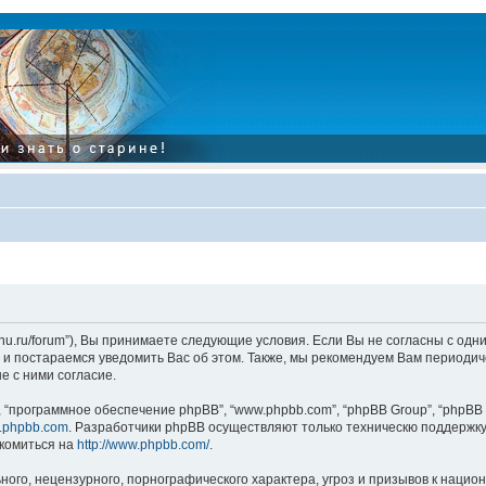
tarinu.ru/forum”), Вы принимаете следующие условия. Если Вы не согласны с од
и постараемся уведомить Вас об этом. Также, мы рекомендуем Вам периодиче
 с ними согласие.
“программное обеспечение phpBB”, “www.phpbb.com”, “phpBB Group”, “phpBB 
.phpbb.com
. Разработчики phpBB осуществляют только техническю поддержку
комиться на
http://www.phpbb.com/
.
ого, нецензурного, порнографического характера, угроз и призывов к наци