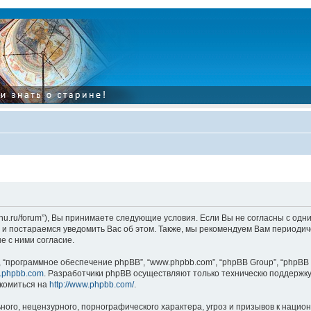
tarinu.ru/forum”), Вы принимаете следующие условия. Если Вы не согласны с од
и постараемся уведомить Вас об этом. Также, мы рекомендуем Вам периодиче
 с ними согласие.
“программное обеспечение phpBB”, “www.phpbb.com”, “phpBB Group”, “phpBB 
.phpbb.com
. Разработчики phpBB осуществляют только техническю поддержку
комиться на
http://www.phpbb.com/
.
ого, нецензурного, порнографического характера, угроз и призывов к наци