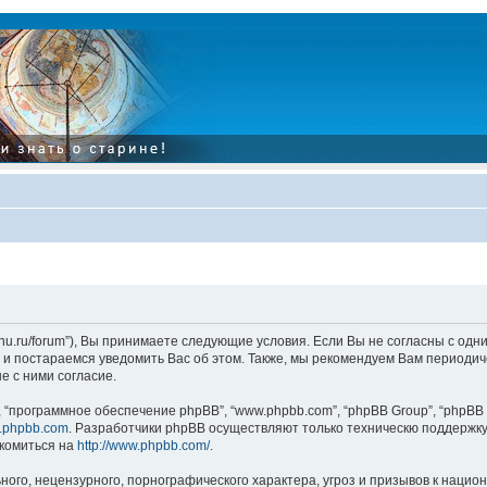
tarinu.ru/forum”), Вы принимаете следующие условия. Если Вы не согласны с од
и постараемся уведомить Вас об этом. Также, мы рекомендуем Вам периодиче
 с ними согласие.
“программное обеспечение phpBB”, “www.phpbb.com”, “phpBB Group”, “phpBB 
.phpbb.com
. Разработчики phpBB осуществляют только техническю поддержку
комиться на
http://www.phpbb.com/
.
ого, нецензурного, порнографического характера, угроз и призывов к наци