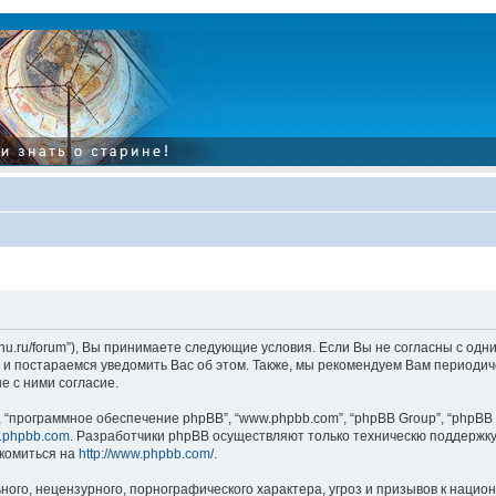
tarinu.ru/forum”), Вы принимаете следующие условия. Если Вы не согласны с од
и постараемся уведомить Вас об этом. Также, мы рекомендуем Вам периодиче
 с ними согласие.
“программное обеспечение phpBB”, “www.phpbb.com”, “phpBB Group”, “phpBB 
.phpbb.com
. Разработчики phpBB осуществляют только техническю поддержку
комиться на
http://www.phpbb.com/
.
ого, нецензурного, порнографического характера, угроз и призывов к наци