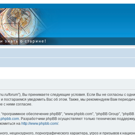
tarinu.ru/forum”), Вы принимаете следующие условия. Если Вы не согласны с од
и постараемся уведомить Вас об этом. Также, мы рекомендуем Вам периодиче
 с ними согласие.
“программное обеспечение phpBB”, “www.phpbb.com”, “phpBB Group”, “phpBB 
.phpbb.com
. Разработчики phpBB осуществляют только техническю поддержку
комиться на
http://www.phpbb.com/
.
ого, нецензурного, порнографического характера, угроз и призывов к наци