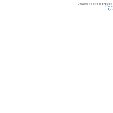
Создано на основе
phpBB
® 
Сборк
Рус