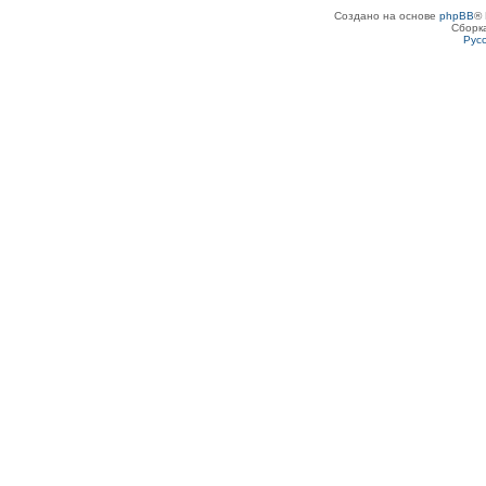
Создано на основе
phpBB
® 
Сборк
Рус