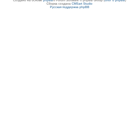
Создано на основе
phpBB
® Forum Software © phpBB Group (
блог о phpBB
)
Сборка создана
CMSart Studio
Русская поддержка phpBB