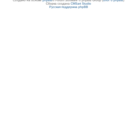
Создано на основе
phpBB
® Forum Software © phpBB Group (
блог о phpBB
)
Сборка создана
CMSart Studio
Русская поддержка phpBB