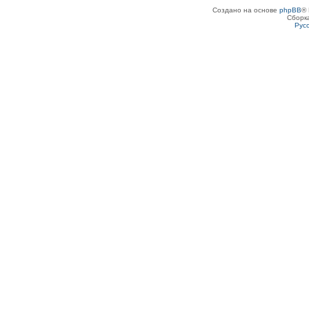
Создано на основе
phpBB
® 
Сборк
Рус