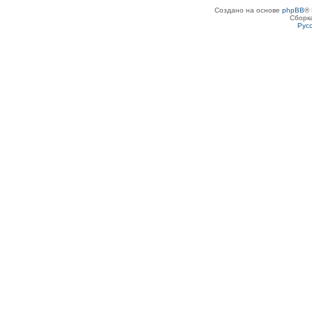
Создано на основе
phpBB
® 
Сборк
Рус