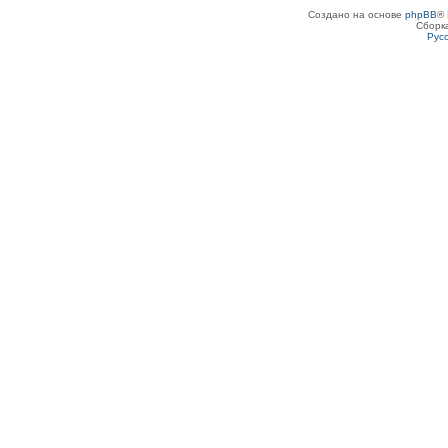
Создано на основе
phpBB
® 
Сборк
Рус