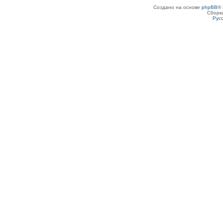
Создано на основе
phpBB
® 
Сборк
Рус