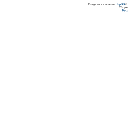
Создано на основе
phpBB
® 
Сборк
Рус