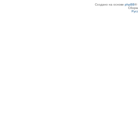
Создано на основе
phpBB
® 
Сборк
Рус