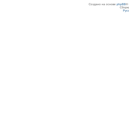
Создано на основе
phpBB
® 
Сборк
Рус