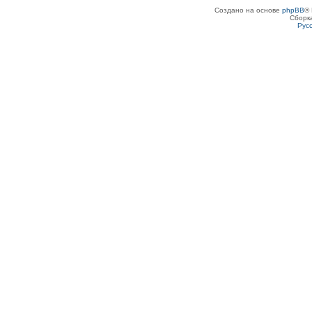
Создано на основе
phpBB
® 
Сборк
Рус